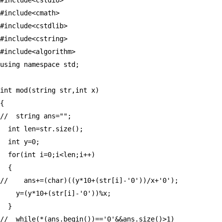
#include<cstdio>

#include<cmath>

#include<cstdlib>

#include<cstring>

#include<algorithm>

using namespace std;

int mod(string str,int x)

{

//  string ans="";

  int len=str.size();

  int y=0;

  for(int i=0;i<len;i++)

  {

//    ans+=(char)((y*10+(str[i]-'0'))/x+'0');

    y=(y*10+(str[i]-'0'))%x;

  }

//  while(*(ans.begin())=='0'&&ans.size()>1)
