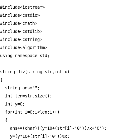
#include<iostream>

#include<cstdio>

#include<cmath>

#include<cstdlib>

#include<cstring>

#include<algorithm>

using namespace std;

string div(string str,int x)

{

  string ans="";

  int len=str.size();

  int y=0;

  for(int i=0;i<len;i++)

  {

    ans+=(char)((y*10+(str[i]-'0'))/x+'0');

    y=(y*10+(str[i]-'0'))%x;
