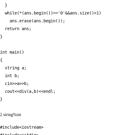
  }

  while(*(ans.begin())=='0'&&ans.size()>1)

    ans.erase(ans.begin());

  return ans;

}

int main()

{

  string a;

  int b;

  cin>>a>>b;

  cout<<div(a,b)<<endl;

2.string%int
#include<iostream>
