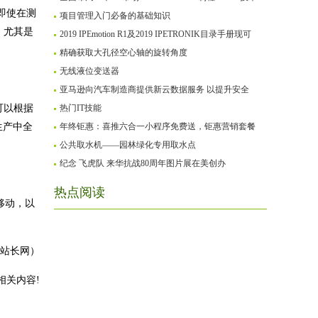
即使在测
项目管理入门必备的基础知识
，尤其是
2019 IPEmotion R1及2019 IPETRONIK目录手册现可
精确获取大孔径空心轴的旋转角度
无线液位变送器
亚马逊向汽车制造商提供新云数据服务 以提升安全
可以根据
热门IT技能
生产中全
年终钜惠：喜推六合一小程序免费送，钜惠营销套餐
公共取水机——园林绿化专用取水点
纪念 飞虎队 来华抗战80周年图片展在美创办
热点阅读
的移动，以
站长网）
相关内容!