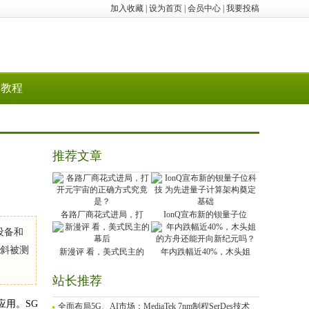
加入收藏
|
设为首页
|
会员中心
|
我要投稿
教程
推荐文章
各路厂商花式进局，打
IonQ宣布新的钡量子位
设备和
倾斜被测
新漫评 看，美式民主的
年内跌幅近40%，木头姐
站长推荐
应用。SG
全面布局5G、AI市场：MediaTek 7nm制程SerDes技术