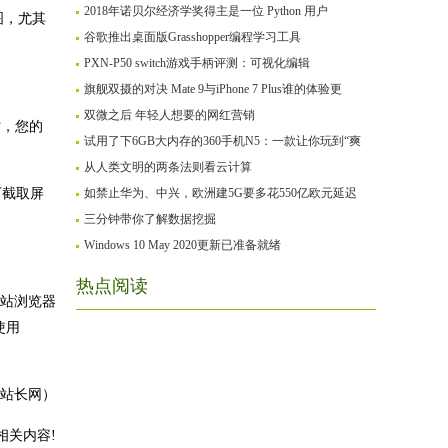
2018年诺贝尔经济学奖得主是一位 Python 用户
图，尤其
谷歌推出桌面版Grasshopper编程学习工具
PXN-P50 switch游戏手柄评测：可视化编辑
旗舰双摄的对决 Mate 9与iPhone 7 Plus谁的体验更
双微之后 年轻人想要的网红营销
时，您的
试用了下6GB大内存的360手机N5：一款让你玩到“爽
从人类文明的两条法则看云计算
下截取屏
如禁止华为、中兴，欧洲建5G要多花550亿欧元延迟
三分钟带你了解数据挖掘
Windows 10 May 2020更新已准备就绪
热点阅读
从网站浏览器
使用
站长网）
相关内容!