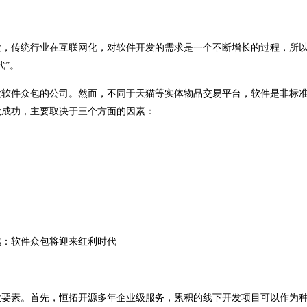
，传统行业在互联网化，对软件开发的需求是一个不断增长的过程，所
代”。
软件众包的公司。然而，不同于天猫等实体物品交易平台，软件是非标
做成功，主要取决于三个方面的因素：
要素。首先，恒拓开源多年企业级服务，累积的线下开发项目可以作为