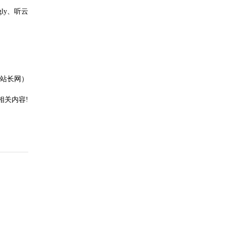
ly、听云
站长网）
相关内容!