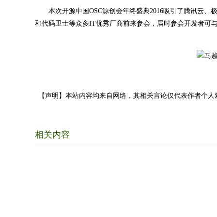
本次开源中国OSC源创会年终盛典2016吸引了腾讯云、极光
和代码卫士等众多IT优秀厂商前来参会，届时参会开发者可
【声明】本站内容均来自网络，其相关言论仅代表作者个人
相关内容