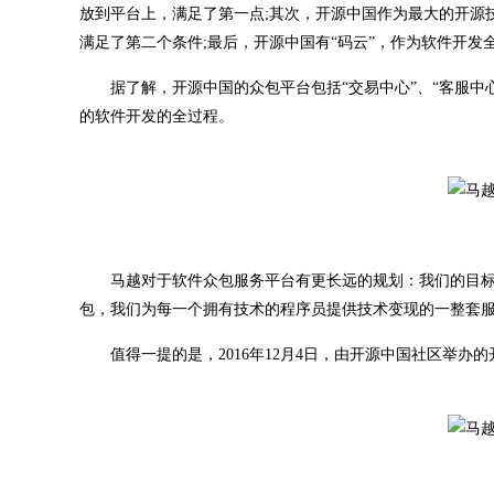
放到平台上，满足了第一点;其次，开源中国作为最大的开源
满足了第二个条件;最后，开源中国有“码云”，作为软件开发
据了解，开源中国的众包平台包括“交易中心”、“客服中心
的软件开发的全过程。
马越对于软件众包服务平台有更长远的规划：我们的目标是打
包，我们为每一个拥有技术的程序员提供技术变现的一整套
值得一提的是，2016年12月4日，由开源中国社区举办的