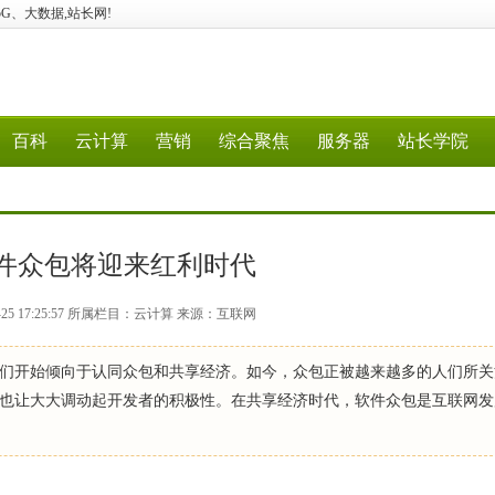
算、5G、大数据,站长网!
百科
云计算
营销
综合聚焦
服务器
站长学院
件众包将迎来红利时代
-25 17:25:57 所属栏目：云计算 来源：互联网
们开始倾向于认同众包和共享经济。如今，众包正被越来越多的人们所关
也让大大调动起开发者的积极性。在共享经济时代，软件众包是互联网发