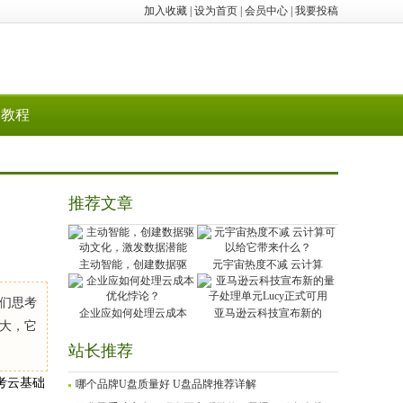
加入收藏
|
设为首页
|
会员中心
|
我要投稿
教程
推荐文章
主动智能，创建数据驱
元宇宙热度不减 云计算
们思考
企业应如何处理云成本
亚马逊云科技宣布新的
扩大，它
站长推荐
考云基础
哪个品牌U盘质量好 U盘品牌推荐详解