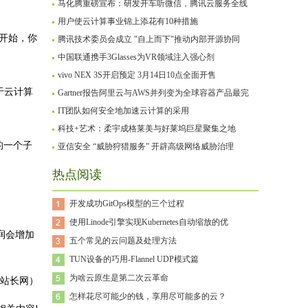
马化腾重磅宣布：研发开车听微信，腾讯云服务全线
用户使云计算事业锦上添花有10种措施
开始，你
腾讯技术委员会成立 "自上而下"推动内部开源协同
中国联通携手3Glasses为VR领域注入强心剂
vivo NEX 3S开启预定 3月14日10点全面开售
于云计算
Gartner报告阿里云与AWS并列变为全球容器产品最完
IT团队如何安全地加速云计算的采用
科技+艺术：柔宇成格莱美与好莱坞巨星聚集之地
的一个子
亚信安全 “威胁狩猎服务” 开辟高级网络威胁治理
热点阅读
开发成功GitOps模型的三个过程
使用Linode引擎实现Kubernetes自动缩放的优
润会增加
五个常见的云问题及处理方法
TUN设备的巧用-Flannel UDP模式篇
为啥云原生是第二次云革命
站长网）
怎样花尽可能少的钱，享用尽可能多的云？