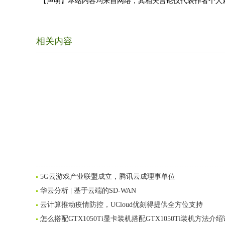
【声明】本站内容均来自网络，其相关言论仅代表作者个人
相关内容
5G云游戏产业联盟成立，腾讯云成理事单位
华云分析 | 基于云端的SD-WAN
云计算推动疫情防控，UCloud优刻得提供全方位支持
怎么搭配GTX1050Ti显卡装机搭配GTX1050Ti装机方法介